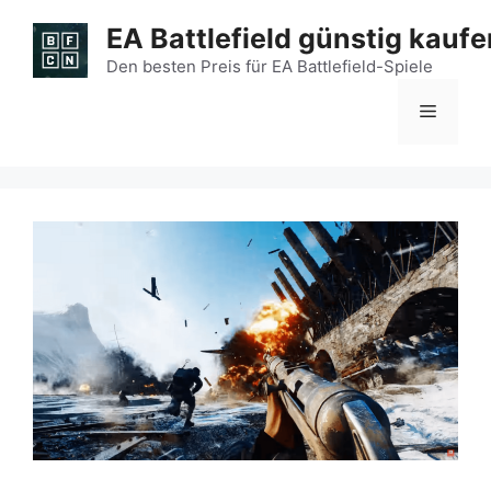
Zum
EA Battlefield günstig kaufe
Inhalt
springen
Den besten Preis für EA Battlefield-Spiele
Menü