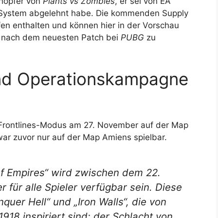
chöpfer von
Plants vs Zombies
, er sei von EA
n-System abgelehnt habe. Die kommenden Supply
n enthalten und können hier in der Vorschau
nach dem neuesten Patch bei
PUBG
zu
nd Operationskampagne
Frontlines-Modus am 27. November auf der Map
ar zuvor nur auf der Map Amiens spielbar.
f Empires“ wird zwischen dem 22.
ür alle Spieler verfügbar sein. Diese
quer Hell“ und „Iron Walls“, die von
918 inspiriert sind: der Schlacht von