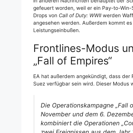
In anderen Nachrichten behauptet der S
gefeuert worden, weil er ein Pay-to-Wi
Drops von
Call of Duty: WWII
werden Waffe
angesehen werden. Außerdem kommt es 
Leistungseinbußen.
Frontlines-Modus u
„Fall of Empires“
EA hat außerdem angekündigt, dass der 
Suez verfügbar sein wird. Dieser Modus w
Die Operationskampagne „Fall o
November und dem 6. Dezember f
kombiniert die Operationen „Con
zwei Ereignissen aus dem Jahr 1