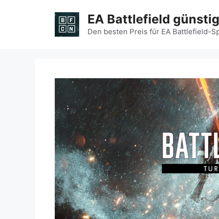
Zum
EA Battlefield günsti
Inhalt
springen
Den besten Preis für EA Battlefield-S