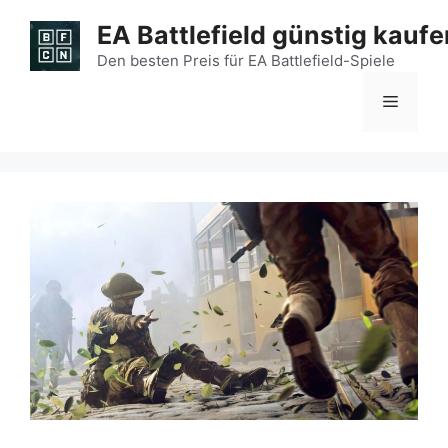
Zum
EA Battlefield günstig kaufe
Inhalt
springen
Den besten Preis für EA Battlefield-Spiele
Menü