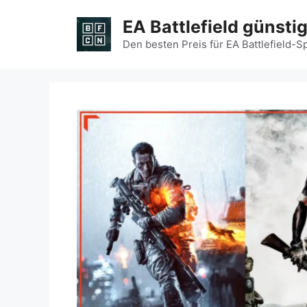
Zum
EA Battlefield günsti
Inhalt
springen
Den besten Preis für EA Battlefield-S