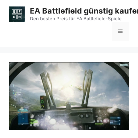
Zum
EA Battlefield günstig kaufe
Inhalt
springen
Den besten Preis für EA Battlefield-Spiele
Menü