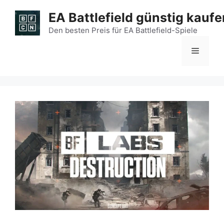
Zum
EA Battlefield günstig kaufe
Inhalt
springen
Den besten Preis für EA Battlefield-Spiele
Menü