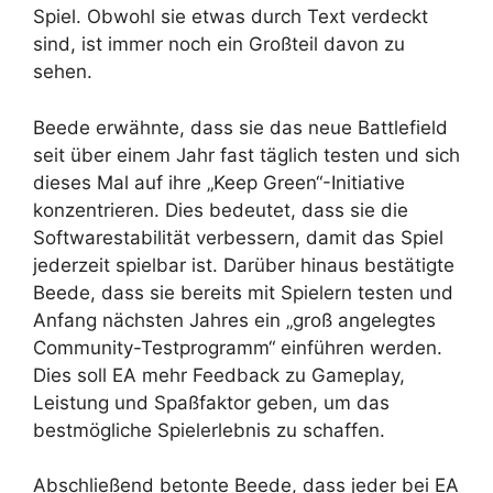
Spiel. Obwohl sie etwas durch Text verdeckt
sind, ist immer noch ein Großteil davon zu
sehen.
Beede erwähnte, dass sie das neue Battlefield
seit über einem Jahr fast täglich testen und sich
dieses Mal auf ihre „Keep Green“-Initiative
konzentrieren. Dies bedeutet, dass sie die
Softwarestabilität verbessern, damit das Spiel
jederzeit spielbar ist. Darüber hinaus bestätigte
Beede, dass sie bereits mit Spielern testen und
Anfang nächsten Jahres ein „groß angelegtes
Community-Testprogramm“ einführen werden.
Dies soll EA mehr Feedback zu Gameplay,
Leistung und Spaßfaktor geben, um das
bestmögliche Spielerlebnis zu schaffen.
Abschließend betonte Beede, dass jeder bei EA