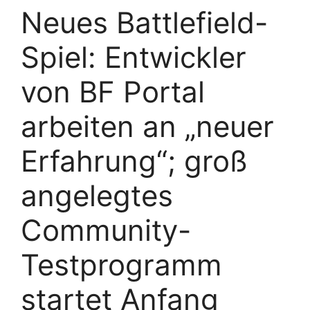
Neues Battlefield-
Spiel: Entwickler
von BF Portal
arbeiten an „neuer
Erfahrung“; groß
angelegtes
Community-
Testprogramm
startet Anfang