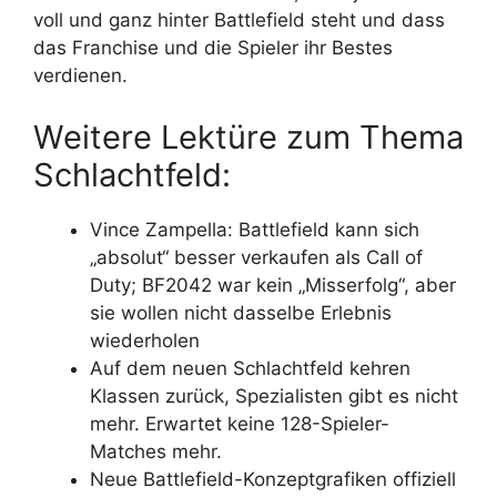
voll und ganz hinter Battlefield steht und dass
das Franchise und die Spieler ihr Bestes
verdienen.
Weitere Lektüre zum Thema
Schlachtfeld:
Vince Zampella: Battlefield kann sich
„absolut“ besser verkaufen als Call of
Duty; BF2042 war kein „Misserfolg“, aber
sie wollen nicht dasselbe Erlebnis
wiederholen
Auf dem neuen Schlachtfeld kehren
Klassen zurück, Spezialisten gibt es nicht
mehr. Erwartet keine 128-Spieler-
Matches mehr.
Neue Battlefield-Konzeptgrafiken offiziell