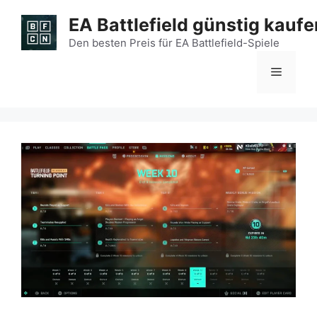
Zum
EA Battlefield günstig kaufe
Inhalt
springen
Den besten Preis für EA Battlefield-Spiele
Menü