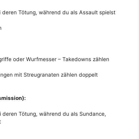
i deren Tötung, während du als Assault spielst
n
riffe oder Wurfmesser – Takedowns zählen
ungen mit Streugranaten zählen doppelt
smission):
ei deren Tötung, während du als Sundance,
t