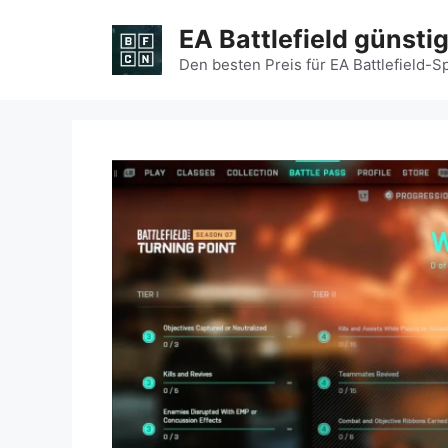
Zum
EA Battlefield günsti
Inhalt
springen
Den besten Preis für EA Battlefield-S