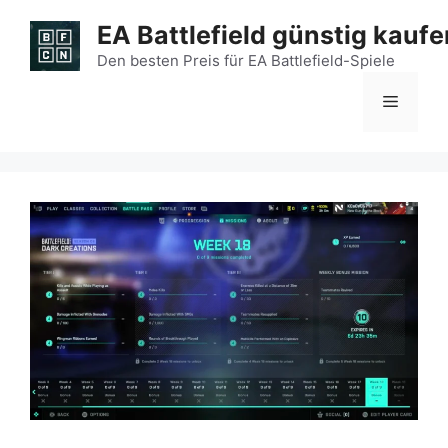
Zum
EA Battlefield günstig kaufe
Inhalt
springen
Den besten Preis für EA Battlefield-Spiele
Menü