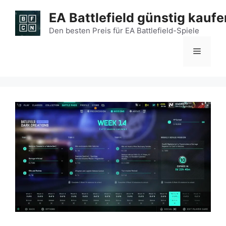
Zum
EA Battlefield günstig kaufe
Inhalt
springen
Den besten Preis für EA Battlefield-Spiele
Menü