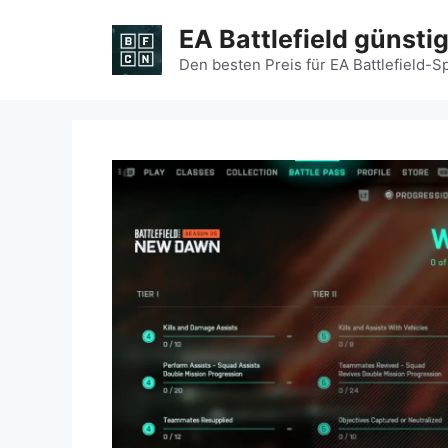
Zum
EA Battlefield günsti
Inhalt
springen
Den besten Preis für EA Battlefield-S