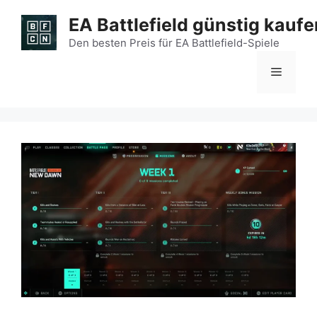
Zum
EA Battlefield günstig kaufe
Inhalt
springen
Den besten Preis für EA Battlefield-Spiele
Menü