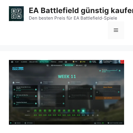
Zum
EA Battlefield günstig kaufe
Inhalt
springen
Den besten Preis für EA Battlefield-Spiele
Menü