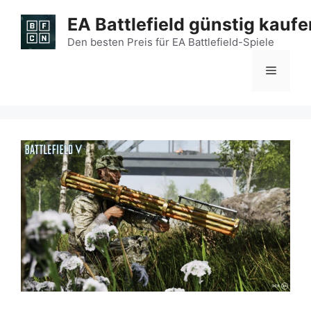
Zum
EA Battlefield günstig kaufe
Inhalt
springen
Den besten Preis für EA Battlefield-Spiele
Menü