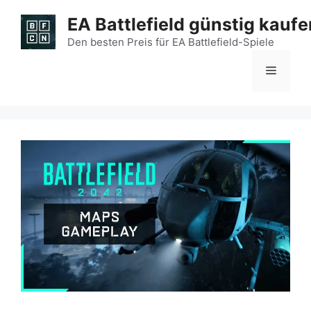
Zum
EA Battlefield günstig kaufe
Inhalt
springen
Den besten Preis für EA Battlefield-Spiele
Menü