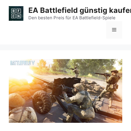
Zum
EA Battlefield günstig kaufe
Inhalt
springen
Den besten Preis für EA Battlefield-Spiele
Menü