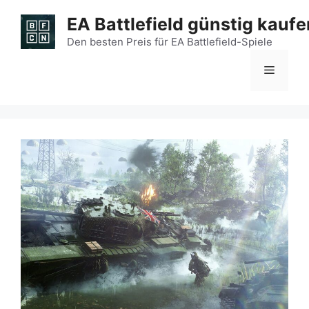
Zum
EA Battlefield günstig kaufe
Inhalt
springen
Den besten Preis für EA Battlefield-Spiele
Menü