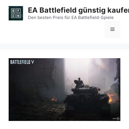
Zum
EA Battlefield günstig kaufe
Inhalt
springen
Den besten Preis für EA Battlefield-Spiele
Menü