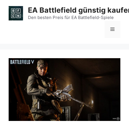
Zum
EA Battlefield günstig kaufe
Inhalt
springen
Den besten Preis für EA Battlefield-Spiele
Menü