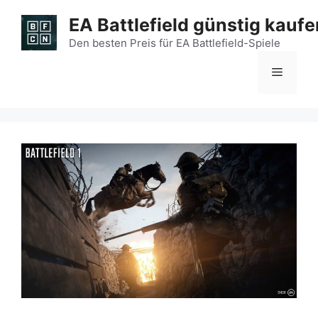
Zum
EA Battlefield günstig kaufe
Inhalt
springen
Den besten Preis für EA Battlefield-Spiele
Menü