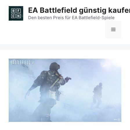
Zum
EA Battlefield günstig kaufe
Inhalt
springen
Den besten Preis für EA Battlefield-Spiele
Menü