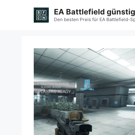
Zum
EA Battlefield günsti
Inhalt
springen
Den besten Preis für EA Battlefield-S