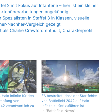
el 2 mit Fokus auf Infanterie – hier ist ein kleiner
artenüberarbeitungen angekündigt
Spezialisten in Staffel 3 in Klassen, visuelle
her-Nachher-Vergleich gezeigt
 als Charlie Crawford enthüllt, Charakterprofil
, Halo Infinite für den
EA bestreitet, dass der Startfehler
Empfang von
von Battlefield 2042 auf Halo
042 verantwortlich zu
Infinite zurückzuführen ist
In "Battlefield News"