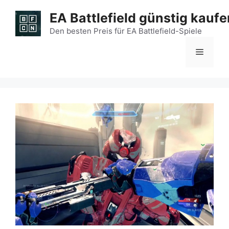
Zum
EA Battlefield günstig kaufe
Inhalt
springen
Den besten Preis für EA Battlefield-Spiele
Menü