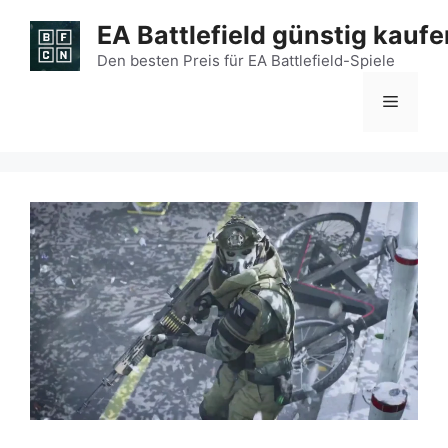
Zum
EA Battlefield günstig kaufe
Inhalt
springen
Den besten Preis für EA Battlefield-Spiele
Menü