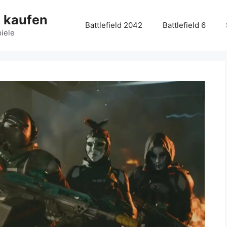
g kaufen
Battlefield 2042
Battlefield 6
piele