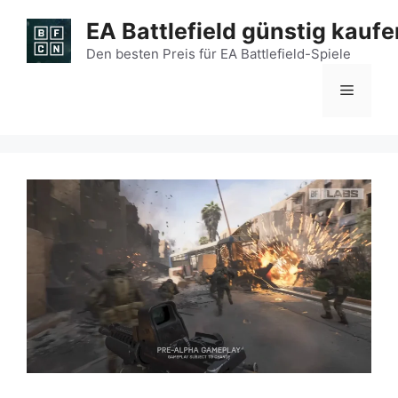
Zum
EA Battlefield günstig kaufe
Inhalt
springen
Den besten Preis für EA Battlefield-Spiele
Menü