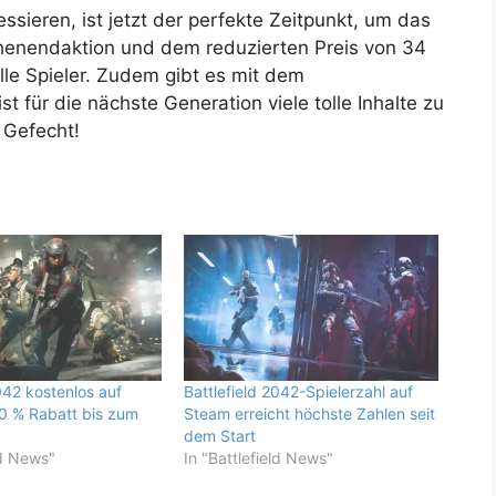
essieren, ist jetzt der perfekte Zeitpunkt, um das
chenendaktion und dem reduzierten Preis von 34
lle Spieler. Zudem gibt es mit dem
t für die nächste Generation viele tolle Inhalte zu
 Gefecht!
042 kostenlos auf
Battlefield 2042-Spielerzahl auf
0 % Rabatt bis zum
Steam erreicht höchste Zahlen seit
dem Start
ld News"
In "Battlefield News"