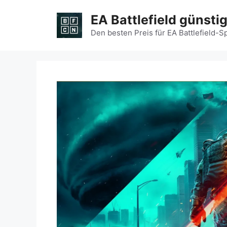
Zum
EA Battlefield günsti
Inhalt
springen
Den besten Preis für EA Battlefield-S