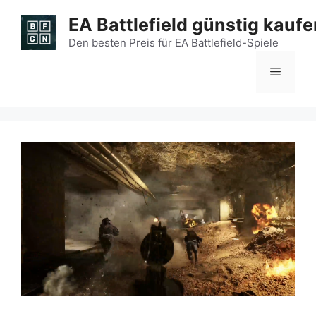
Zum
EA Battlefield günstig kaufe
Inhalt
springen
Den besten Preis für EA Battlefield-Spiele
Menü