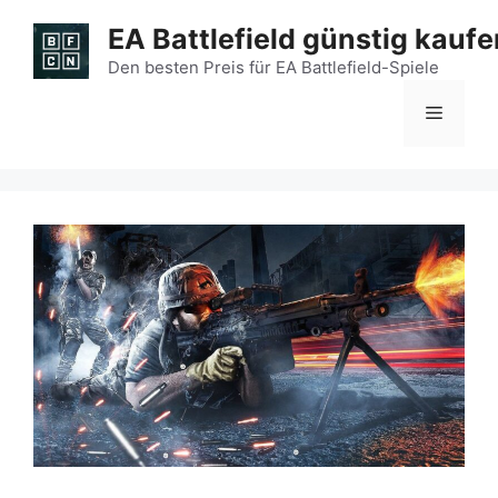
Zum
EA Battlefield günstig kaufe
Inhalt
springen
Den besten Preis für EA Battlefield-Spiele
Menü