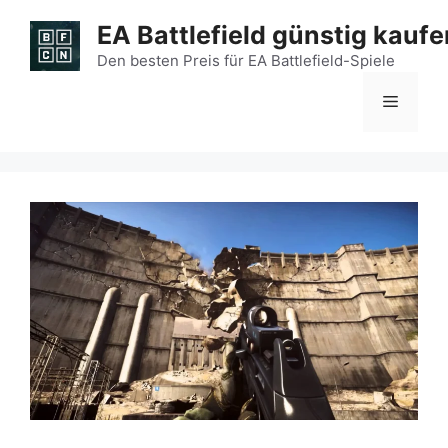
Zum
EA Battlefield günstig kaufe
Inhalt
springen
Den besten Preis für EA Battlefield-Spiele
Menü