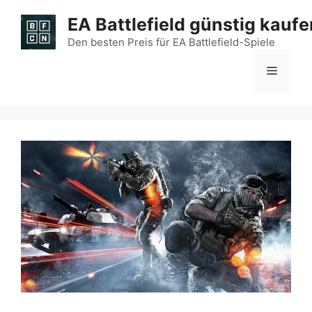
Zum
EA Battlefield günstig kaufe
Inhalt
springen
Den besten Preis für EA Battlefield-Spiele
Menü