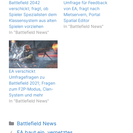
Battlefield 2042
Umfrage für Feedback
verschickt; fragt, ob
von EA, fragt nach
Spieler Spezialisten dem
Mietservern, Portal
Klassensystem aus alten
Spatial Editor
Spielen vorziehen
In "Battlefield News"
In "Battlefield News"
EA verschickt
Umfragefragen zu
Battlefield 2021; Fragen
zum F2P-Modus, Clan-
System und mehr
In "Battlefield News"
Kategorien
Battlefield News
EA baut ein „vernetztes