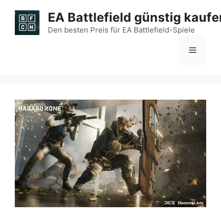
Zum
EA Battlefield günstig kaufe
Inhalt
springen
Den besten Preis für EA Battlefield-Spiele
Menü