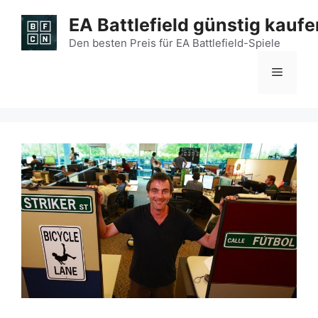
Zum
EA Battlefield günstig kaufe
Inhalt
springen
Den besten Preis für EA Battlefield-Spiele
Menü