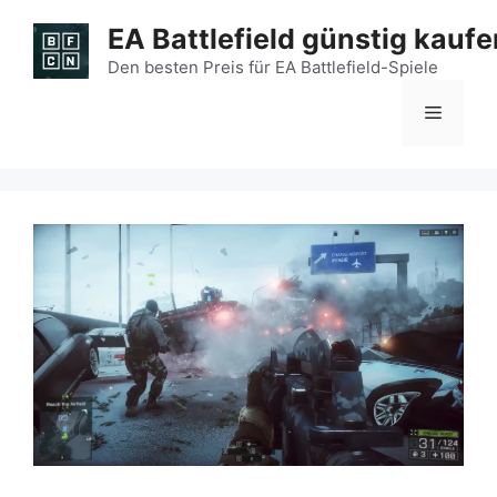
Zum
EA Battlefield günstig kaufe
Inhalt
springen
Den besten Preis für EA Battlefield-Spiele
Menü