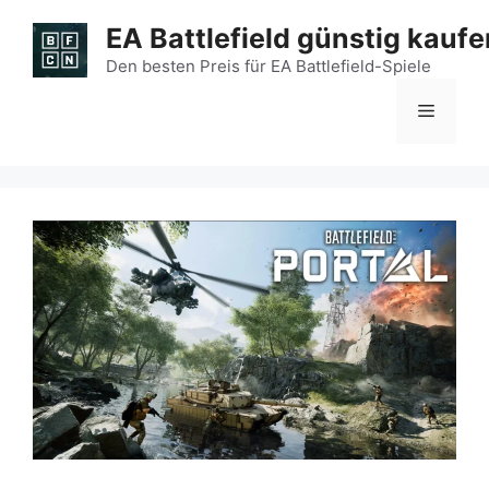
Zum
EA Battlefield günstig kaufe
Inhalt
springen
Den besten Preis für EA Battlefield-Spiele
Menü