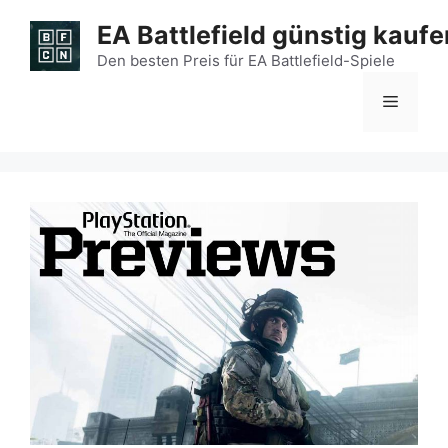
Zum
EA Battlefield günstig kaufe
Inhalt
springen
Den besten Preis für EA Battlefield-Spiele
Menü