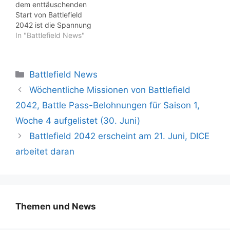
dem enttäuschenden
Start von Battlefield
2042 ist die Spannung
groß, was das nächste
In "Battlefield News"
Battlefield -Spiel bringen
wird. EA-CEO Andrew
Wilson verspricht ein
Kategorien
Battlefield News
episches Erlebnis und
betont, dass das Studio
Wöchentliche Missionen von Battlefield
das beste Team für die
2042, Battle Pass-Belohnungen für Saison 1,
Entwicklung des Titels
zusammengestellt hat.
Woche 4 aufgelistet (30. Juni)
Obwohl bisher keine
Battlefield 2042 erscheint am 21. Juni, DICE
konkreten…
arbeitet daran
Themen und News