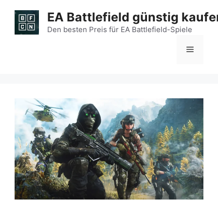
Zum
EA Battlefield günstig kaufe
Inhalt
springen
Den besten Preis für EA Battlefield-Spiele
Menü