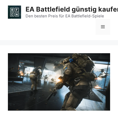
Zum
EA Battlefield günstig kaufe
Inhalt
springen
Den besten Preis für EA Battlefield-Spiele
Menü