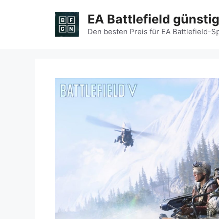
Zum
EA Battlefield günsti
Inhalt
springen
Den besten Preis für EA Battlefield-S