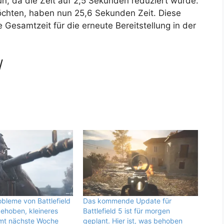
un, da die Zeit auf 2,5 Sekunden reduziert wurde.
möchten, haben nun 25,6 Sekunden Zeit. Diese
Gesamtzeit für die erneute Bereitstellung in der
/
bleme von Battlefield
Das kommende Update für
ehoben, kleineres
Battlefield 5 ist für morgen
mt nächste Woche
geplant. Hier ist, was behoben