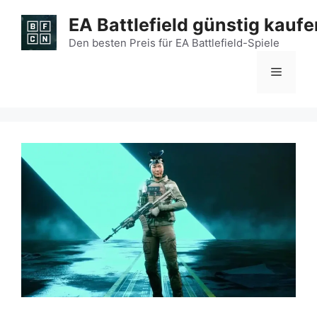
Zum
EA Battlefield günstig kaufe
Inhalt
springen
Den besten Preis für EA Battlefield-Spiele
Menü