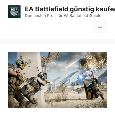
Zum
EA Battlefield günstig kaufe
Inhalt
springen
Den besten Preis für EA Battlefield-Spiele
Menü