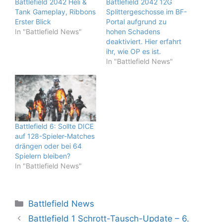
Battlefield 2042 Heli &
Battlefield 2042 12G
Tank Gameplay, Ribbons
Splittergeschosse im BF-
Erster Blick
Portal aufgrund zu
In "Battlefield News"
hohen Schadens
deaktiviert. Hier erfahrt
ihr, wie OP es ist.
In "Battlefield News"
Battlefield 6: Sollte DICE
auf 128-Spieler-Matches
drängen oder bei 64
Spielern bleiben?
In "Battlefield News"
Kategorien
Battlefield News
Battlefield 1 Schrott-Tausch-Update – 6.