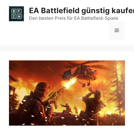
Zum
EA Battlefield günstig kaufe
Inhalt
springen
Den besten Preis für EA Battlefield-Spiele
Menü