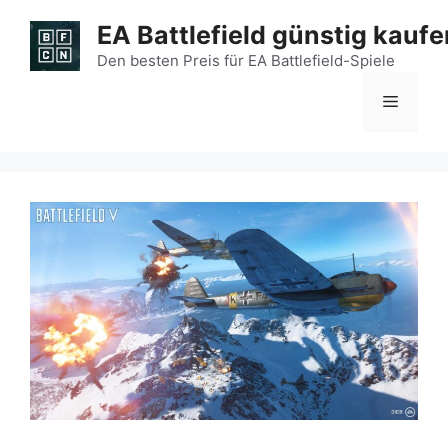
Zum
EA Battlefield günstig kaufe
Inhalt
springen
Den besten Preis für EA Battlefield-Spiele
Menü