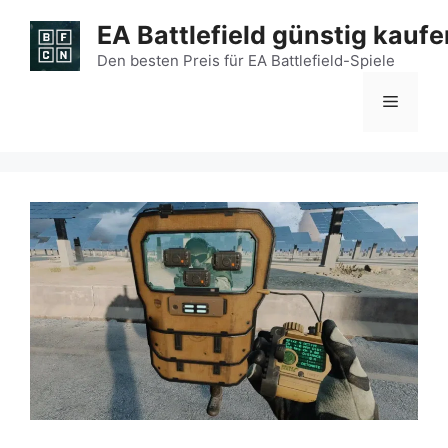
Zum
EA Battlefield günstig kaufe
Inhalt
springen
Den besten Preis für EA Battlefield-Spiele
Menü