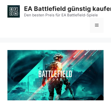
Zum
EA Battlefield günstig kaufe
Inhalt
springen
Den besten Preis für EA Battlefield-Spiele
Menü