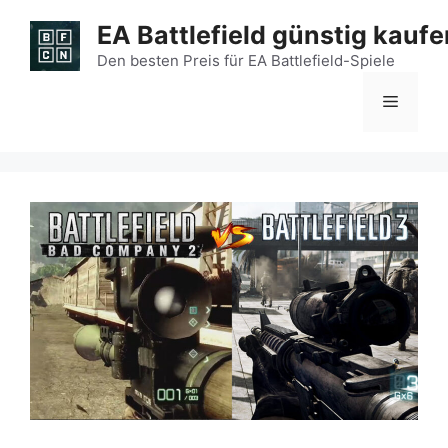
Zum
EA Battlefield günstig kaufe
Inhalt
springen
Den besten Preis für EA Battlefield-Spiele
Menü