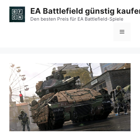
Zum
EA Battlefield günstig kaufe
Inhalt
springen
Den besten Preis für EA Battlefield-Spiele
Menü