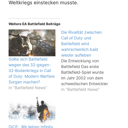
Weltkriegs einstecken musste.
Weitere EA Battlefield Beiträge
Die Rivalität zwischen
Call of Duty und
Battlefield wird
wahrscheinlich bald
wieder aufleben
Sollte sich Battlefield
Die Entwicklung von
wegen des 32-gegen-
Battlefield Das erste
32-Bodenkriegs in Call
Battlefield-Spiel wurde
of Duty: Modern Warfare
im Jahr 2002 von dem
Sorgen machen?
schwedischen Entwickler
In "Battlefield News"
DICE veröffentlicht. Es
In "Battlefield News"
trug den Untertitel
"1942" und war im
Zweiten Weltkrieg
angesiedelt. Mit seinem
Fokus auf teambasiertes
Gameplay und der
DICE: „Wir lieben Infinity