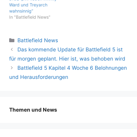
Möglichkeit,
Ward und Treyarch
verschiedene Fahrzeuge
wahnsinnig“
zu nutzen, setzte
In "Battlefield News"
Battlefield von Anfang
an auf eine andere
Erfahrung…
Kategorien
Battlefield News
Das kommende Update für Battlefield 5 ist
für morgen geplant. Hier ist, was behoben wird
Battlefield 5 Kapitel 4 Woche 6 Belohnungen
und Herausforderungen
Themen und News