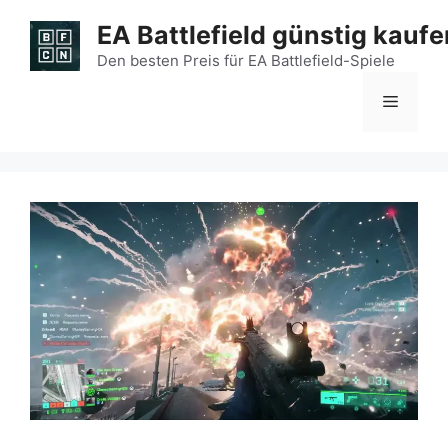
Zum
EA Battlefield günstig kaufe
Inhalt
springen
Den besten Preis für EA Battlefield-Spiele
Menü