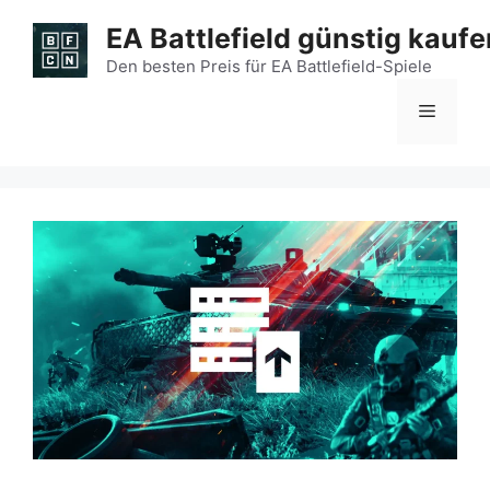
Zum
EA Battlefield günstig kaufe
Inhalt
springen
Den besten Preis für EA Battlefield-Spiele
Menü